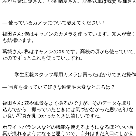
左から金江 遼さん、小濱 晴夏さん。記事執筆は我妻 穂楓さ
― 使っているカメラについて教えてください！
福田さん
: 僕はキャノンのカメラを使っています。知人が安
も結構います。
葛城さん
: 私はキャノンのX9iです。高校の頃から使って
たのでずっとこれを使っていますね。
学生広報スタッフ専用カメラは買ったばかりでまだ操作
― 写真を撮っていて好きな瞬間や大変なところは？
福田さん
: 花や風景をよく撮るのですが、そのデータを取り
込んでから、撮っていたときには気づかなかった思いがけな
い良い写真が見つかったときは嬉しいですね。
ホワイトバランスなどの機能を使えるようになるほどいい写
真が撮れるようになると思うので、自分はまだ入口にしか立