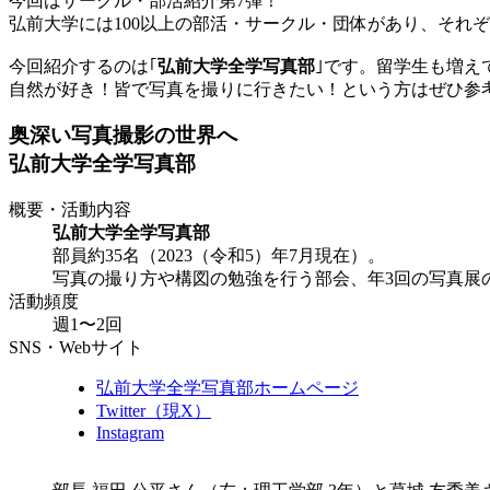
今回はサークル・部活紹介第7弾！
弘前大学には100以上の部活・サークル・団体があり、それ
今回紹介するのは｢
弘前大学全学写真部
｣です。留学生も増え
自然が好き！皆で写真を撮りに行きたい！という方はぜひ参
奥深い写真撮影の世界へ
弘前大学全学写真部
概要・活動内容
弘前大学全学写真部
部員約35名（2023（令和5）年7月現在）。
写真の撮り方や構図の勉強を行う部会、年3回の写真展
活動頻度
週1〜2回
SNS・Webサイト
弘前大学全学写真部ホームページ
Twitter（現X）
Instagram