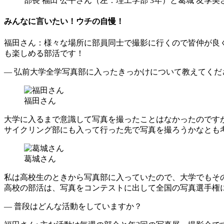
部長 福田 公平さん（左：理工学部 3年）と葛城 友季美
みんなに言いたい！ウチの自慢！
福田さん
：様々な場所に部員同士で撮影に行くので皆仲が良
も楽しめる部活です！
― 弘前大学全学写真部に入ったきっかけについて教えてくだ
福田さん
大学に入るまで意識して写真を撮ったことはなかったのです
サイクリング部にも入って行った先で写真を撮ろうかなとも
葛城さん
私は高校生のときから写真部に入っていたので、大学でもそ
高校の部活は、写真をコンテストに出して全国の写真選手権
― 普段はどんな活動をしていますか？