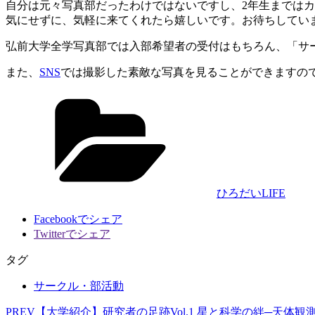
自分は元々写真部だったわけではないですし、2年生までは
気にせずに、気軽に来てくれたら嬉しいです。お待ちしてい
弘前大学全学写真部では入部希望者の受付はもちろん、「サ
また、
SNS
では撮影した素敵な写真を見ることができますの
カ
テ
ゴ
リ
ー
ひろだいLIFE
Facebookでシェア
Twitterでシェア
タグ
サークル・部活動
PREV
【大学紹介】研究者の足跡Vol.1 星と科学の絆─天体