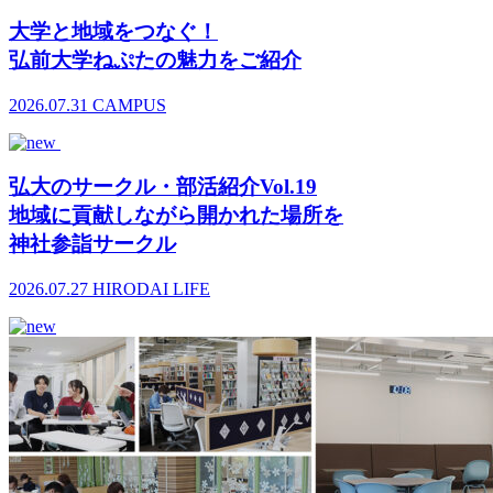
大学と地域をつなぐ！
弘前大学ねぷたの魅力をご紹介
2026.07.31
CAMPUS
弘大のサークル・部活紹介Vol.19
地域に貢献しながら開かれた場所を
神社参詣サークル
2026.07.27
HIRODAI LIFE