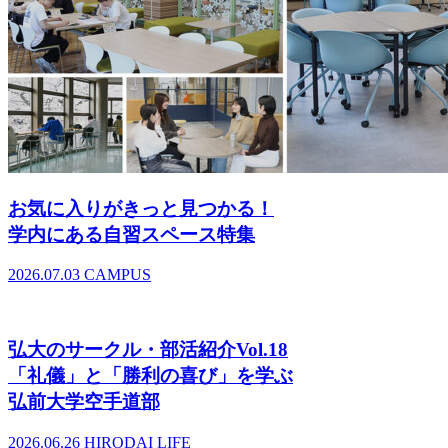
お気に入りがきっと見つかる！
学内にある自習スペース特集
2026.07.03
CAMPUS
弘大のサークル・部活紹介Vol.18
「礼儀」と「勝利の喜び」を学ぶ
弘前大学空手道部
2026.06.26
HIRODAI LIFE