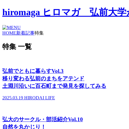
hiromaga ヒロマガ 弘
HOME
新着記事
特集
特集 一覧
弘前でともに暮らすVol.3
移り変わる弘前のまちをアテンド
土淵川沿いに百石町まで発見を探してみる
2025.03.19
HIRODAI LIFE
弘大のサークル・部活紹介Vol.10
自然を丸かじり！