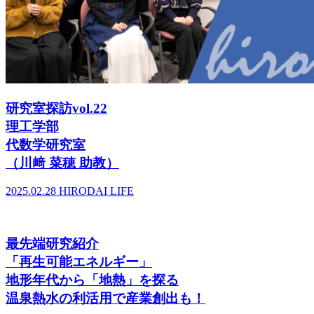
研究室探訪vol.22
理工学部
代数学研究室
（川﨑 菜穂 助教）
2025.02.28
HIRODAI LIFE
最先端研究紹介
「再生可能エネルギー」
地形年代から「地熱」を探る
温泉熱水の利活用で産業創出も！