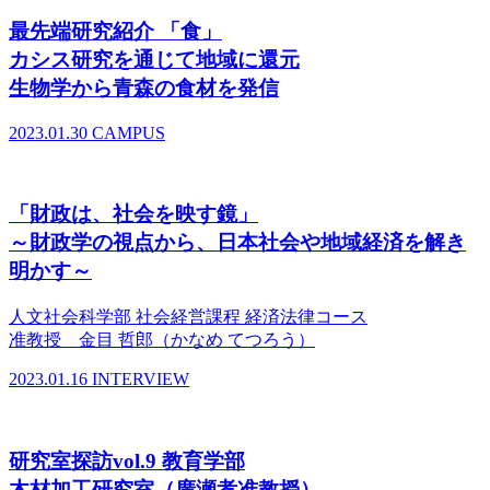
最先端研究紹介 「食」
カシス研究を通じて地域に還元
生物学から青森の食材を発信
2023.01.30
CAMPUS
「財政は、社会を映す鏡」
～財政学の視点から、日本社会や地域経済を解き
明かす～
人文社会科学部 社会経営課程 経済法律コース
准教授 金目 哲郎（かなめ てつろう）
2023.01.16
INTERVIEW
研究室探訪vol.9 教育学部
木材加工研究室（廣瀬孝准教授）