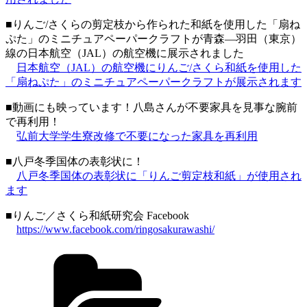
■りんご/さくらの剪定枝から作られた和紙を使用した「扇ね
ぷた」のミニチュアペーパークラフトが青森―羽田（東京）
線の日本航空（JAL）の航空機に展示されました
日本航空（JAL）の航空機にりんご/さくら和紙を使用した
「扇ねぷた」のミニチュアペーパークラフトが展示されます
■動画にも映っています！八島さんが不要家具を見事な腕前
で再利用！
弘前大学学生寮改修で不要になった家具を再利用
■八戸冬季国体の表彰状に！
八戸冬季国体の表彰状に「りんご剪定枝和紙」が使用され
ます
■りんご／さくら和紙研究会 Facebook
https://www.facebook.com/ringosakurawashi/
カ
テ
ゴ
リ