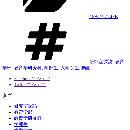
ー
ひろだいLIFE
タ
グ
研究室探訪
,
教育
学部
,
教育学研究科
,
学部生
,
大学院生
,
動画
Facebookでシェア
Twitterでシェア
タグ
研究室探訪
教育学部
教育学研究科
学部生