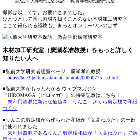
撮影は以上です。お疲れさまでした。
ひとつとして同じ素材を扱うことのない木材加工研究室。
ここで得られる経験も、きっとオンリーワンのはず！
木材加工研究室（廣瀬孝准教授）をもっと詳しく
知りたい人へ
■弘前大学研究者総覧ページ 廣瀬孝准教授
https://hue2.jm.hirosaki-u.ac.jp/html/200000775_ja.html
■弘前大学がもっとわかる ウェブマガジン
『HIROMAGA（ヒロマガ）』の特集記事はこちら！
未利用資源に新たな価値を！りんご・さくら剪定枝で和紙
づくり
■りんごの剪定枝から作られた和紙が「弘高ねぷた」の一部
に使われました
未利用資源であるりんご剪定枝和紙が「弘高ねぷた」で活
用されました