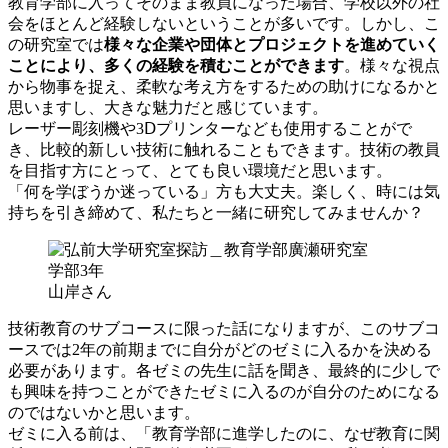
教育学部に入ってそのまま教員になった場合、学校以外の社
会をほとんど経験しないということが多いです。しかし、こ
の研究室では
様々な企業や団体とプロジェクトを進めていく
ことにより、多くの経験を積むことができます
。様々な視点
から物事を捉え、柔軟な考え方をするための助けになるかと
思いますし、大きな魅力だと感じています。
レーザー彫刻機や3Ⅾプリンターなども使用することがで
き、比較的新しい技術に触れることもできます。技術の教員
を目指す方にとって、とても良い環境だと思います。
「何を学ぼうか迷っている」方も大丈夫。楽しく、時には気
持ちを引き締めて、私たちと一緒に研究してみませんか？
学部3年
山岸さん
技術教育のサブコースに限った話になりますが、このサブコ
ースでは2年の前期までに自分がどのゼミに入るかを決める
必要があります。各ゼミの先生に話を聞き、最終的に少しで
も興味を持つことができたゼミに入るのが自分のためになる
のではないかと思います。
ゼミに入る前は、「教育学部に進学したのに、なぜ教育に関