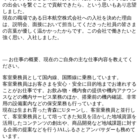
の出会いを繋ぐことで貢献できたら、という思いもあり志望
しました。
現在の職場である日本航空株式会社への入社を決めた理由
は、説明会、面接において担当してくださった社員の皆さま
の言葉が優しく温かかったからです。この会社で働きたいと
強く思い、入社しました。
— お仕事の概要、現在のご自身の主な仕事内容を教えてく
ださい。
客室乗務員として国内線、国際線に乗務しています。
客室乗務員はお客さまを安心・安全に目的地までお連れする
ことがお仕事です。お飲み物・機内食の提供や機内アナウン
スなどの機内サービス業務のほか、搭乗前の機内確認、非常
用の設備案内などの保安業務も行っています。
現在は生まれ育った青森にUターンし、客室乗務員と並行し
て、客室乗務員として培ってきた知見を活かした地域資源を
活用したコンテンツの創出や、商品開発など地域課題に対す
る企画の提案などを行うJALふるさとアンバサダーも務めて
います。