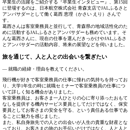
卒業生の活躍をご紹介する『卒業生インタビュー』、第15回
に登場するのは、日本航空株式会社 青森支店でJALふるさと
アンバサダーとして働く葛西 恵理（かさい えり）さんで
す。
葛西さんは客室乗務員と並行して、青森県の地域活性化のた
めに活動するJALふるさとアンバサダーも務めています。そ
んな葛西さんに、現在の仕事を選んだきっかけやJALふるさ
とアンバサダーの活動内容、将来の展望などを伺いました。
旅を通じて、人と人との出会いを繋ぎたい
— 就職の経緯・理由を教えてください。
飛行機が好きで客室乗務員の仕事に憧れの気持ちを持ってお
り、大学1年生の時に就職セミナーで客室乗務員の仕事につ
いて詳しく知る機会がありました。
客室乗務員は、お客さま一人ひとりの心に寄り添ったおもて
なしを提供する機内サービス要員としてだけではなく、保安
要員としてお客さまの安全を守る、という責任ある仕事であ
ることに魅力を感じました。
また、私自身旅先での人との出会いが人生の貴重な財産とな
っており、お客さまの旅のお手伝いだけではなく、人と人と