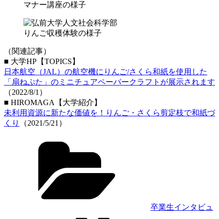
マナー講座の様子
りんご収穫体験の様子
（関連記事）
■ 大学HP【TOPICS】
日本航空（JAL）の航空機にりんご/さくら和紙を使用した
「扇ねぷた」のミニチュアペーパークラフトが展示されます
（2022/8/1）
■ HIROMAGA【大学紹介】
未利用資源に新たな価値を！りんご・さくら剪定枝で和紙づ
くり
（2021/5/21）
カ
テ
ゴ
リ
ー
卒業生インタビュ
タ