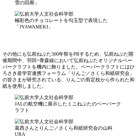
雪の回廊」
極彩色のチョコレートを勾玉型で表現した
「JYAWAMEKI」
その他にも弘前ねぷた300年祭をPRするため、弘前ねぷた開
催期間中、羽田=青森線において弘前ねぷたオリジナルペー
パークラフトを機内に飾りました。ペーパークラフトにはひ
ろさき産学官連携フォーラム「りんご／さくら和紙研究会」
の皆さまが研究されている、りんごの剪定枝から作られた和
紙を使用しました。
JALの航空機に展示したミニねぷたのペーパーク
ラフト
葛西さんとりんご／さくら和紙研究会の山科
URA