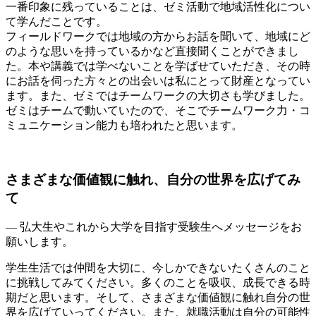
一番印象に残っていることは、ゼミ活動で地域活性化につい
て学んだことです。
フィールドワークでは地域の方からお話を聞いて、地域にど
のような思いを持っているかなど直接聞くことができまし
た。本や講義では学べないことを学ばせていただき、その時
にお話を伺った方々との出会いは私にとって財産となってい
ます。また、ゼミではチームワークの大切さも学びました。
ゼミはチームで動いていたので、そこでチームワーク力・コ
ミュニケーション能力も培われたと思います。
さまざまな価値観に触れ、自分の世界を広げてみ
て
— 弘大生やこれから大学を目指す受験生へメッセージをお
願いします。
学生生活では仲間を大切に、今しかできないたくさんのこと
に挑戦してみてください。多くのことを吸収、成長できる時
期だと思います。そして、さまざまな価値観に触れ自分の世
界を広げていってください。また、就職活動は自分の可能性