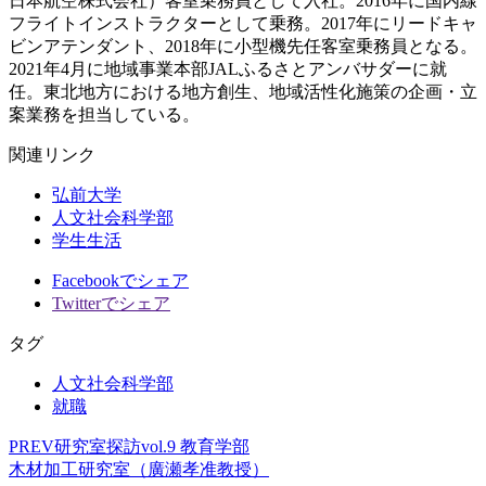
日本航空株式会社）客室乗務員として入社。2016年に国内線
フライトインストラクターとして乗務。2017年にリードキャ
ビンアテンダント、2018年に小型機先任客室乗務員となる。
2021年4月に地域事業本部JALふるさとアンバサダーに就
任。東北地方における地方創生、地域活性化施策の企画・立
案業務を担当している。
関連リンク
弘前大学
人文社会科学部
学生生活
Facebookでシェア
Twitterでシェア
タグ
人文社会科学部
就職
PREV
研究室探訪vol.9 教育学部
木材加工研究室（廣瀬孝准教授）