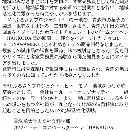
地域のみなさまとの絆を大切に、客室乗務員として得た知見
を活かし、地域課題に対する企画のご提案などを行い、地域
活性化に繋がった時にやりがいを感じます。
「JALふるさとプロジェクト
*
」の一環で、青森市の菓子の
製造・販売を手掛ける「二階堂」さまと、青森八甲田の雪の
回廊をイメージしたホワイトチョコレートのバームクーヘン
「HAKKODA 雪の回廊」、縄文をイメージしたチョコレー
ト「JYAWAMEKI（じゃわめき）」の商品開発をしました。
数多くの試作品の試食を重ね、味の検討はもちろん、見た目
やサイズなど客室乗務員の経験から得た知見をもとにアイデ
アを出しました。
発売時には青森県庁で報道陣にもお披露目され、青森の魅力
を多くの方に知っていただく機会となりました。
*
JALふるさとプロジェクト…ヒト・モノ・地域をつなぐ航
空会社として、「全社員一丸」＋「オリジナリティ」＋「継
続性」のキーワードのもと、より一層に寄り添い、ふるさと
への想いをもつ全社員が一丸となって地域の課題解決に取り
組むことを目的としたJALの地域活性化活動。
ホワイトチョコのバームクーヘン「HAKKODA