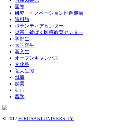
附属図書館
国際
研究・イノベーション推進機構
資料館
ボランティアセンター
災害・被ばく医療教育センター
学部生
大学院生
新入生
オープンキャンパス
文化祭
弘大生協
就職
起業
動画
留学
© 2017
HIROSAKI UNIVERSITY.