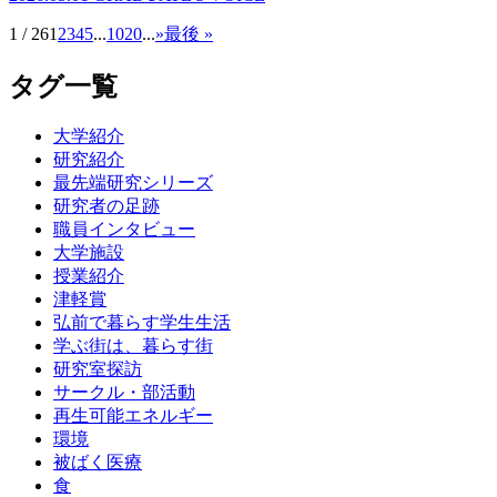
1 / 26
1
2
3
4
5
...
10
20
...
»
最後 »
タグ一覧
大学紹介
研究紹介
最先端研究シリーズ
研究者の足跡
職員インタビュー
大学施設
授業紹介
津軽賞
弘前で暮らす学生生活
学ぶ街は、暮らす街
研究室探訪
サークル・部活動
再生可能エネルギー
環境
被ばく医療
食