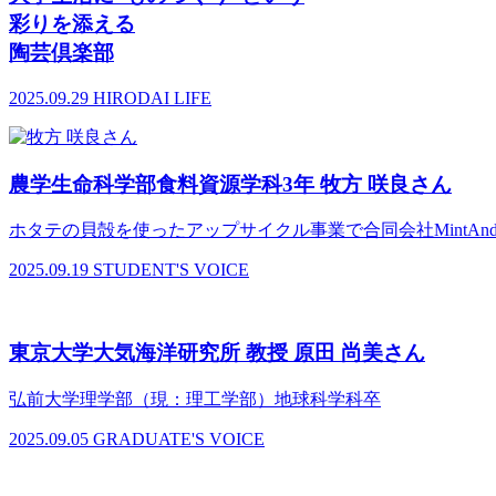
彩りを添える
陶芸倶楽部
2025.09.29
HIRODAI LIFE
農学生命科学部食料資源学科3年 牧方 咲良さん
ホタテの貝殻を使ったアップサイクル事業で合同会社MintAn
2025.09.19
STUDENT'S VOICE
東京大学大気海洋研究所 教授 原田 尚美さん
弘前大学理学部（現：理工学部）地球科学科卒
2025.09.05
GRADUATE'S VOICE