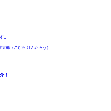
す。
健太郎（こむら けんたろう）
介！