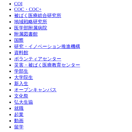
COI
COC・COC+
被ばく医療総合研究所
地域戦略研究所
医学部附属病院
附属図書館
国際
研究・イノベーション推進機構
資料館
ボランティアセンター
災害・被ばく医療教育センター
学部生
大学院生
新入生
オープンキャンパス
文化祭
弘大生協
就職
起業
動画
留学