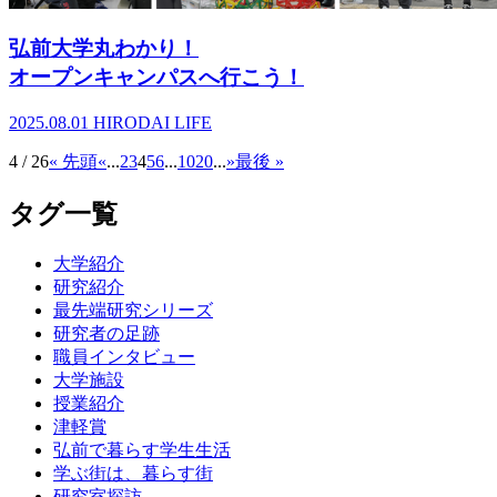
弘前大学丸わかり！
オープンキャンパスへ行こう！
2025.08.01
HIRODAI LIFE
4 / 26
« 先頭
«
...
2
3
4
5
6
...
10
20
...
»
最後 »
タグ一覧
大学紹介
研究紹介
最先端研究シリーズ
研究者の足跡
職員インタビュー
大学施設
授業紹介
津軽賞
弘前で暮らす学生生活
学ぶ街は、暮らす街
研究室探訪