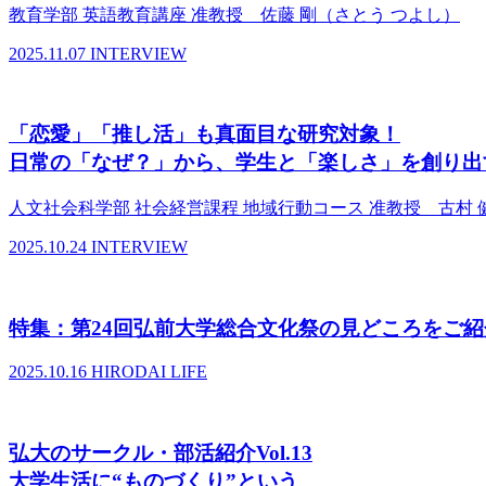
教育学部 英語教育講座 准教授 佐藤 剛（さとう つよし）
2025.11.07
INTERVIEW
「恋愛」「推し活」も真面目な研究対象！
日常の「なぜ？」から、学生と「楽しさ」を創り出
人文社会科学部 社会経営課程 地域行動コース 准教授 古村 
2025.10.24
INTERVIEW
特集：第24回弘前大学総合文化祭の見どころをご紹
2025.10.16
HIRODAI LIFE
弘大のサークル・部活紹介Vol.13
大学生活に“ものづくり”という