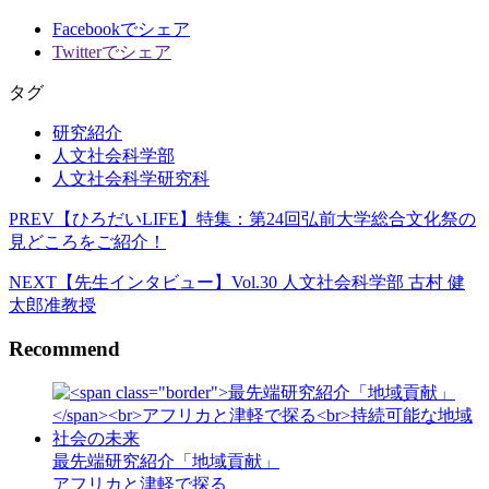
Facebookでシェア
Twitterでシェア
タグ
研究紹介
人文社会科学部
人文社会科学研究科
PREV
【ひろだいLIFE】特集：第24回弘前大学総合文化祭の
見どころをご紹介！
NEXT
【先生インタビュー】Vol.30 人文社会科学部 古村 健
太郎准教授
Recommend
最先端研究紹介「地域貢献」
アフリカと津軽で探る