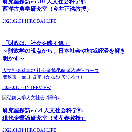
研究室探訪vol.10 人文社会科学部
西洋古典学研究室（今井正浩教授）
2023.02.01
HIRODAI LIFE
「財政は、社会を映す鏡」
～財政学の視点から、日本社会や地域経済を解き
明かす～
人文社会科学部 社会経営課程 経済法律コース
准教授 金目 哲郎（かなめ てつろう）
2023.01.16
INTERVIEW
研究室探訪vol.4 人文社会科学部
現代企業論研究室（黄孝春教授）
2022.01.31
HIRODAI LIFE