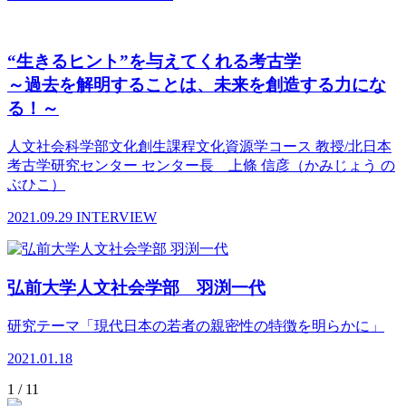
“生きるヒント”を与えてくれる考古学
～過去を解明することは、未来を創造する力にな
る！～
人文社会科学部文化創生課程文化資源学コース 教授/北日本
考古学研究センター センター長 上條 信彦（かみじょう の
ぶひこ）
2021.09.29
INTERVIEW
弘前大学人文社会学部 羽渕一代
研究テーマ「現代日本の若者の親密性の特徴を明らかに」
2021.01.18
1 / 1
1