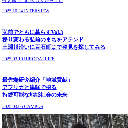
健太郎（こむら けんたろう）
2025.10.24
INTERVIEW
弘前でともに暮らすVol.3
移り変わる弘前のまちをアテンド
土淵川沿いに百石町まで発見を探してみる
2025.03.19
HIRODAI LIFE
最先端研究紹介「地域貢献」
アフリカと津軽で探る
持続可能な地域社会の未来
2025.03.05
CAMPUS