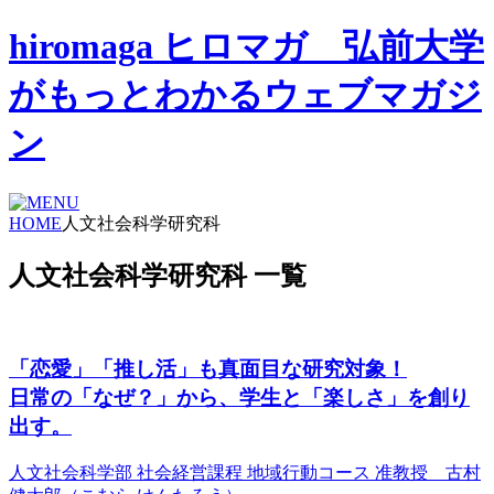
hiromaga ヒロマガ 弘前大学
がもっとわかるウェブマガジ
ン
HOME
人文社会科学研究科
人文社会科学研究科 一覧
「恋愛」「推し活」も真面目な研究対象！
日常の「なぜ？」から、学生と「楽しさ」を創り
出す。
人文社会科学部 社会経営課程 地域行動コース 准教授 古村