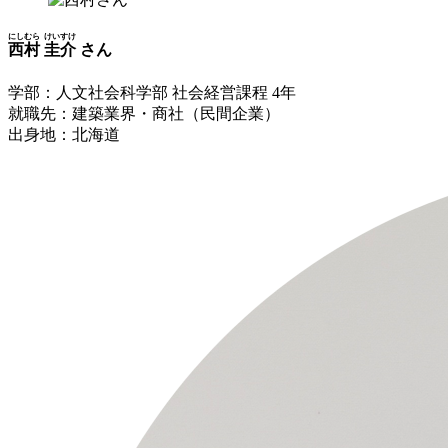
にしむら
けいすけ
西村
圭介
さん
学部：人文社会科学部 社会経営課程 4年
就職先：建築業界・商社（民間企業）
出身地：北海道