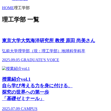
HOME
理工学部
理工学部 一覧
東京大学大気海洋研究所 教授 原田 尚美さん
弘前大学理学部（現：理工学部）地球科学科卒
2025.09.05
GRADUATE'S VOICE
授業紹介vol.1
自ら学び考える力を身に付ける、
探究の世界への第一歩
「基礎ゼミナール」
2025.07.09
CAMPUS