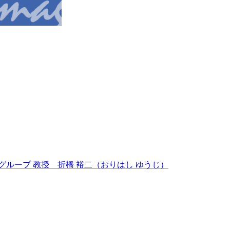
ループ 教授 折橋 裕二（おりはし ゆうじ）