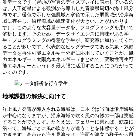
測データです（冒頭の写真のディスプレイに表示しているの
は、人工衛星による観測から導出した青森県周辺の海上風分
布です。暖色で示した強風域と寒色で示した弱風域が沿岸海
域に存在し、沿岸海域の風速変化が大きいことがわかりま
す）。このような大容量データを、プログラミングを用いて
解析します。そのため、データサイエンスに興味がある学
生・プログラミングの得意な学生が、研究室に加わってくれ
ることが多いです。代表的なビッグデータである気象・気候
データを再生可能エネルギー分野に応用していくことが、風
力エネルギー・太陽光エネルギー（まとめて、変動性再生可
能エネルギーという）を最大限に活用することにつながって
いくのです。
地域課題の解決に向けて
洋上風力発電が導入される海域は、日本では当面は沿岸海域
が中心になりますが、沿岸海域で吹く風の特徴の一部は実感
することができます。たとえば、フェリーに乗れば、航路に
沿って、海域ごとに風の吹き方が違うことを体感することが
できます。高台から海を見渡せば、海面が波立つ様子から風