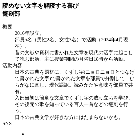
読めない文字を解読する喜び
翻刻部
概要
2016年設立。
部員5名（男性2名、女性3名）で活動（2024年4月現
在）。
昔の文献や資料に書かれた文章を現代の活字に起こし
て読む部活。主に授業期間の月曜日18時から活動。
活動内容
日本の古典を題材に、くずし字(ニョロニョロとつなげ
て書かれた文字)で書かれた文章を部員で分割して、ひ
らがなに直し、現代語訳。読みかたや意味を部員で共
有。
入部当初は簡単な文章でくずし字の成り立ちを学び、
その後元の歌を知っている百人一首などの翻刻を行
う。
日本の古典文学が好きな方にはたまらないかも。
SNS