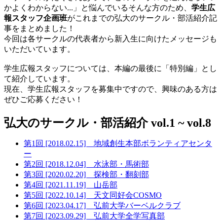
かよくわからない...」と悩んでいるそんな方のため、
学生広
報スタッフ企画班
がこれまでの弘大のサークル・部活紹介記
事をまとめました！
今回は各サークルの代表者から新入生に向けたメッセージも
いただいています。
学生広報スタッフについては、本編の最後に「特別編」とし
て紹介しています。
現在、学生広報スタッフを募集中ですので、興味のある方は
ぜひご応募ください！
弘大のサークル・部活紹介 vol.1 ~ vol.8
第1回 [2018.02.15] 地域創生本部ボランティアセンタ
ー
第2回 [2018.12.04] 水泳部・馬術部
第3回 [2020.02.20] 探検部・翻刻部
第4回 [2021.11.19] 山岳部
第5回 [2022.10.14] 天文同好会COSMO
第6回 [2023.04.17] 弘前大学バーベルクラブ
第7回 [2023.09.29] 弘前大学全学写真部