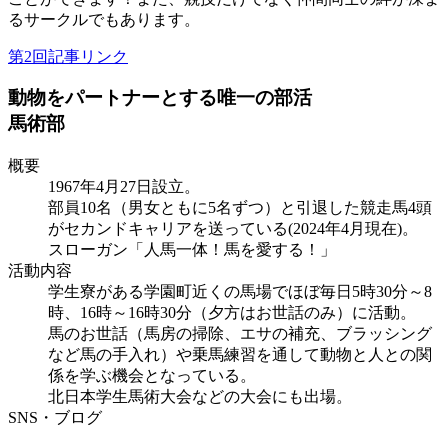
るサークルでもあります。
第2回記事リンク
動物をパートナーとする唯一の部活
馬術部
概要
1967年4月27日設立。
部員10名（男女ともに5名ずつ）と引退した競走馬4頭
がセカンドキャリアを送っている(2024年4月現在)。
スローガン「人馬一体！馬を愛する！」
活動内容
学生寮がある学園町近くの馬場でほぼ毎日5時30分～8
時、16時～16時30分（夕方はお世話のみ）に活動。
馬のお世話（馬房の掃除、エサの補充、ブラッシング
など馬の手入れ）や乗馬練習を通して動物と人との関
係を学ぶ機会となっている。
北日本学生馬術大会などの大会にも出場。
SNS・ブログ