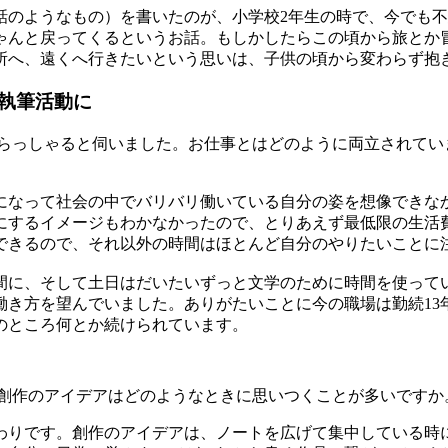
話のようなもの）を書いたのが、小学校2年生の時で、今でも
ゃんと戻ってくるというお話。もしかしたらこの頃から旅とか
所へ、遠くへ行きたいという思いは、子供の頃から変わらず抱
執筆活動に
いらっしゃると伺いました。お仕事とはどのように両立されてい
になって社会の中でバリバリ働いている自分の姿を想像できな
にするイメージもわかなかったので、とりあえず最低限の生活
できるので、それ以外の時間はほとんど自分のやりたいことに
間に、そして土日はだいたいずっと文学のために時間を使って
働き方を望んでいました。ありがたいことに今の職場は勤続13
のところ何とか続けられています。
、創作のアイデアはどのようなときに思いつくことが多いですか
わりです。創作のアイデアは、ノートを広げて集中している時