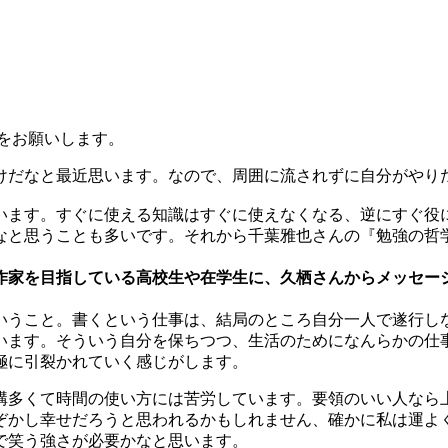
をお願いします。
けだなと最近思います。なので、周囲に流されずに自分がやり
います。すぐに使える知識はすぐに使えなくなる、逆にすぐ役
なと思うことも多いです。それから千葉雅也さんの『勉強の哲
作家を目指している高校生や在学生に、久栖さんからメッセー
いうこと。書くという仕事は、結局のところ自分一人で遂行し
います。そういう自分を保ちつつ、生活のためになんらかの仕
極に引裂かれていく感じがします。
構多くて時間の使い方には苦労しています。要領のいい人なら
ぞかし幸せだろうと思われるかもしれません、確かに私は運よ
で笑う強さが必要かなと思います。