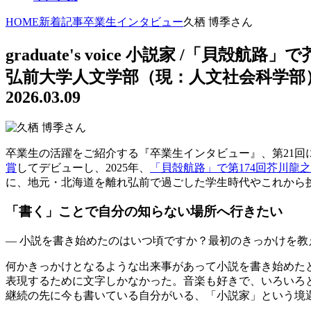
HOME
新着記事
卒業生インタビュー
久栖 博季さん
graduate's voice
小説家 /「貝殻航路」
弘前大学人文学部（現：人文社会科学部
2026.03.09
卒業生の活躍をご紹介する『卒業生インタビュー』、第21回に
賞
してデビューし、2025年、
「貝殻航路」で第174回芥川龍
に、地元・北海道を離れ弘前で過ごした学生時代やこれから
「書く」ことで自分の知らない場所へ行きたい
— 小説を書き始めたのはいつ頃ですか？最初のきっかけを教
何かきっかけとなるような出来事があって小説を書き始めた
表現するために文字しかなかった。音楽も好きで、いろいろ
継続の先に今も書いている自分がいる、「小説家」という境