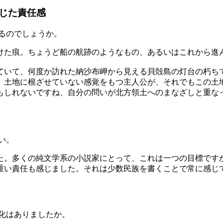
じた責任感
るのでしょうか。
けた痕。ちょうど船の航跡のようなもの、あるいはこれから進
ていて、何度か訪れた納沙布岬から見える貝殻島の灯台の朽ち
。土地に根ざせていない感覚をもつ主人公が、それでもこの土
もしれないですね、自分の問いが北方領土へのまなざしと重な
い。
た。多くの純文学系の小説家にとって、これは一つの目標です
重い責任も感じました。それは少数民族を書くことで常に感じ
化はありましたか。