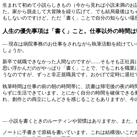
生まれて初めて小説らしきもの（今から見れば小説未満のお
た。家から脱走して大冒険を繰り広げて、でも結局最後はち
もしないのですけど。ただ「書く」ことで自分の知らない場
人生の優先事項は「書く」こと。仕事以外の時間は
— 現在は病院事務のお仕事をされながら執筆活動を続けて
しょうか。
新卒で就職できなかった人間なのですが……そもそも正社員
思い浮かんだのがやっぱり「書く」ことで、でもこれを職業
うなのですが、ずっと非正規職員です。おかげで定時に退社
執筆時間は仕事の前の朝の時間帯に、読書は帰宅後の夜の時
らずに生活できています。とにかく自分の時間を確保できる
れ、創作との両立にしんどさを感じることもありますが、今
— 小説を書くときのルーティンや習慣はありますか。また
ノートに手書きで原稿を書いています。これは結構強いこだ