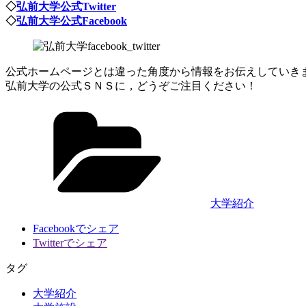
◇
弘前大学公式Twitter
◇
弘前大学公式Facebook
公式ホームページとは違った角度から情報をお伝えしていき
弘前大学の公式ＳＮＳに，どうぞご注目ください！
カ
テ
ゴ
リ
ー
大学紹介
Facebookでシェア
Twitterでシェア
タグ
大学紹介