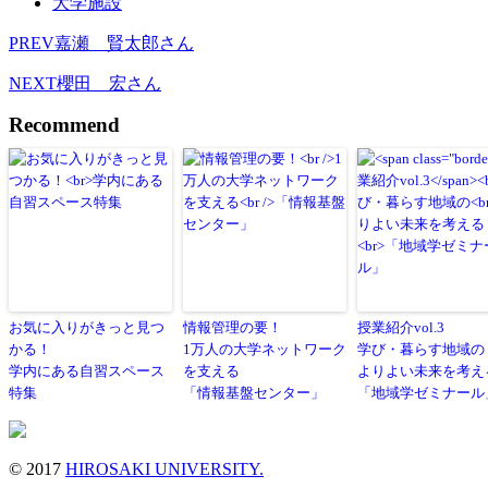
大学施設
PREV
嘉瀬 賢太郎さん
NEXT
櫻田 宏さん
Recommend
お気に入りがきっと見つ
情報管理の要！
授業紹介vol.3
かる！
1万人の大学ネットワーク
学び・暮らす地域の
学内にある自習スペース
を支える
よりよい未来を考え
特集
「情報基盤センター」
「地域学ゼミナール
© 2017
HIROSAKI UNIVERSITY.