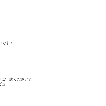
中です！
もご一読ください☆
ビュー