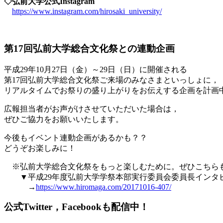
◇弘前大学公式Instagram
https://www.instagram.com/hirosaki_university/
第17回弘前大学総合文化祭との連動企画
平成29年10月27日（金）～29日（日）に開催される
第17回弘前大学総合文化祭ご来場のみなさまといっしょに，
リアルタイムでお祭りの盛り上がりをお伝えする企画を計画
広報担当者がお声がけさせていただいた場合は，
ぜひご協力をお願いいたします。
今後もイベント連動企画があるかも？？
どうぞお楽しみに！
※弘前大学総合文化祭をもっと楽しむために。ぜひこちら
▼平成29年度弘前大学学祭本部実行委員会委員長インタ
→
https://www.hiromaga.com/20171016-407/
公式Twitter，Facebookも配信中！