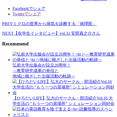
Facebookでシェア
Twitterでシェア
PREV
ミクロの世界から病気を診断する「病理医」
NEXT
【在学生インタビュー】vol.32 安部真之介さん
Recommend
弘前大学出版会が設立20周年！
～教育研究成果の発信と
地域に根ざした出版活動の軌跡～
【ひろだいLIFE】弘大のサークル・部活紹介Vol.16 大
学生活の “もう一つの居場所” シミュレーション同好会