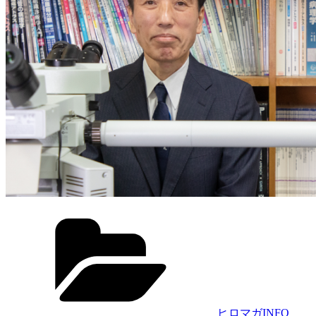
カ
テ
ゴ
リ
ー
ヒロマガINFO