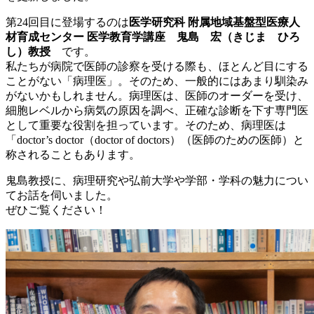
第24回目に登場するのは
医学研究科 附属地域基盤型医療人
材育成センター 医学教育学講座
鬼島 宏（きじま ひろ
し）教授
です。
私たちが病院で医師の診察を受ける際も、ほとんど目にする
ことがない「病理医」。そのため、一般的にはあまり馴染み
がないかもしれません。病理医は、医師のオーダーを受け、
細胞レベルから病気の原因を調べ、正確な診断を下す専門医
として重要な役割を担っています。そのため、病理医は
「doctor’s doctor（doctor of doctors）（医師のための医師）と
称されることもあります。
鬼島教授に、病理研究や弘前大学や学部・学科の魅力につい
てお話を伺いました。
ぜひご覧ください！