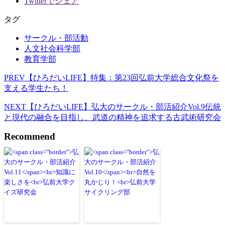
Twitterでシェア
タグ
サークル・部活動
人文社会科学部
教育学部
PREV
【ひろだいLIFE】特集：第23回弘前大学総合文化祭を
支える学生たち！
NEXT
【ひろだいLIFE】弘大のサークル・部活紹介Vol.9伝統
と現代の融合を目指し、武道の精神を追求する古武術研究会
Recommend