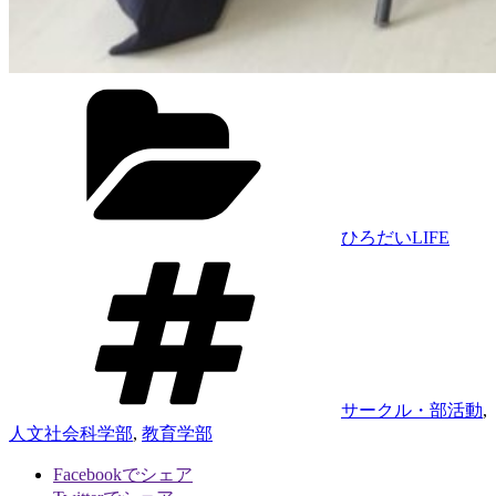
カ
テ
ゴ
リ
ー
ひろだいLIFE
タ
グ
サークル・部活動
,
人文社会科学部
,
教育学部
Facebookでシェア