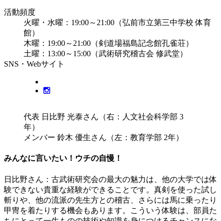
活動頻度
火曜・水曜：19:00～21:00（弘前市立第三中学校 体育
館）
木曜：19:00～21:00（剣道場福島記念館孔雀荘）
土曜：13:00～15:00（武術研究稽古会 修武堂）
SNS・Webサイト
代表 日比野 光泰さん（右：人文社会科学部 3
年）
メンバー 鈴木 優生さん（左：教育学部 2年）
みんなに言いたい！ウチの自慢！
日比野さん
：古武術研究会の最大の魅力は、他の大学では体
験できない貴重な経験ができることです。真剣を使った試し
斬りや、他の流派の先生方との稽古、さらには馬に乗ったり
甲冑を着たりする機会もあります。こういう体験は、部員た
ちにとって一生ものの技術や知識を身につけるチャンスにな