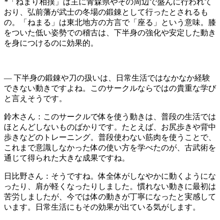
*
「ねまり相撲」は主に青森県やその周辺で盛んに行われて
おり、弘前藩が武士の冬場の鍛錬として行ったとされるも
の。「ねまる」は東北地方の方言で「座る」という意味。膝
をついた低い姿勢での稽古は、下半身の強化や安定した動き
を身につけるのに効果的。
― 下半身の鍛錬や刀の扱いは、日常生活ではなかなか経験
できない動きですよね。このサークルならではの貴重な学び
と言えそうです。
鈴木さん
：このサークルで体を使う動きは、普段の生活では
ほとんどしないものばかりです。たとえば、お尻歩きや背中
歩きなどのトレーニング。普段使わない筋肉を使うことで、
これまで意識しなかった体の使い方を学べたのが、古武術を
通じて得られた大きな成果ですね。
日比野さん
：そうですね。体全体がしなやかに動くようにな
ったり、肩が軽くなったりしました。慣れない動きに最初は
苦労しましたが、今では体の動きが丁寧になったと実感して
います。日常生活にもその効果が出ている気がします。