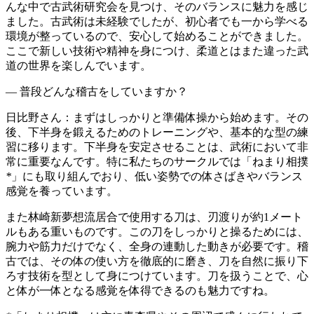
んな中で古武術研究会を見つけ、そのバランスに魅力を感じ
ました。古武術は未経験でしたが、初心者でも一から学べる
環境が整っているので、安心して始めることができました。
ここで新しい技術や精神を身につけ、柔道とはまた違った武
道の世界を楽しんでいます。
― 普段どんな稽古をしていますか？
日比野さん
：まずはしっかりと準備体操から始めます。その
後、下半身を鍛えるためのトレーニングや、基本的な型の練
習に移ります。下半身を安定させることは、武術において非
常に重要なんです。特に私たちのサークルでは「ねまり相撲
*
」にも取り組んでおり、低い姿勢での体さばきやバランス
感覚を養っています。
また林崎新夢想流居合で使用する刀は、刃渡りが約1メート
ルもある重いものです。この刀をしっかりと操るためには、
腕力や筋力だけでなく、全身の連動した動きが必要です。稽
古では、その体の使い方を徹底的に磨き、刀を自然に振り下
ろす技術を型として身につけています。刀を扱うことで、心
と体が一体となる感覚を体得できるのも魅力ですね。