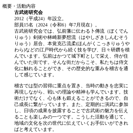
概要・活動内容
古武術研究会
2012（平成24）年設立。
部員15名（2024（令和6）年7月現在）。
古武術研究会では、弘前藩に伝わる卜傳流（ぼくでん
りゅう）剣術や林崎新夢想流（はやしざきしんむそう
りゅう）居合、本覚克己流柔(ほんがくこっきりゅうや
わら)などの江戸時代から続く技を学び、日々研鑽を積
んでいます。弘前はかつて城下町として栄え、侍が住
んでいた街です。そんな街だからこそ、私たちは侍文
化に触れることができ、その歴史的な重みを稽古を通
して感じています。
稽古では型の習得に重点を置き、当時の動きを忠実に
再現しながら、戦いの理論や精神も学んでいます。技
術だけでなく、心も体も鍛えることができるので、自
己成長に繋がっています。また、定期的に演武に参加
し、日頃の成果を披露することで古武術の魅力を伝え
ることも楽しみの一つです。こうした活動を通じて、
地域の文化を次の世代に伝えていくお手伝いができれ
ばと考えています。