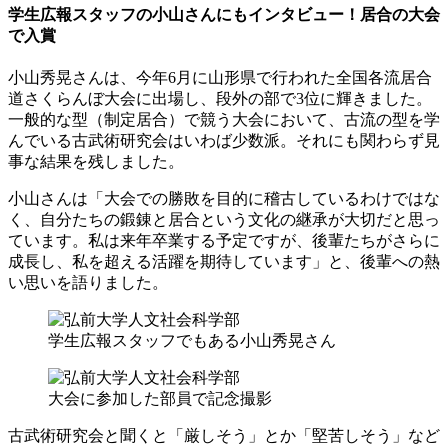
学生広報スタッフの小山さんにもインタビュー！居合の大会
で入賞
小山秀晃さんは、今年6月に山形県で行われた全国各流居合
道さくらんぼ大会に出場し、段外の部で3位に輝きました。
一般的な型（制定居合）で競う大会において、古流の型を学
んでいる古武術研究会はいわば少数派。それにも関わらず見
事な結果を残しました。
小山さんは「大会での勝敗を目的に稽古しているわけではな
く、自分たちの鍛錬と居合という文化の継承が大切だと思っ
ています。私は来年卒業する予定ですが、後輩たちがさらに
成長し、私を超える活躍を期待しています」と、後輩への熱
い思いを語りました。
学生広報スタッフでもある小山秀晃さん
大会に参加した部員で記念撮影
古武術研究会と聞くと「厳しそう」とか「堅苦しそう」など