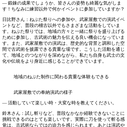
― 鍛錬の成果でしょうか、皆さんの姿勢も綺麗な気がしま
す！ちなみに練習以外で何かイベントに参加していますか？
日比野さん
：ねぷた祭りへの参加や、武家屋敷での演武イベ
ントなど、普段の稽古以外でもさまざまな活動をしていま
す。ねぷた祭りでは、地域の方々と一緒に祭りを盛り上げる
ために参加し、古武術の魅力を伝える良い機会になっていま
す。また、武家屋敷での演武は、歴史的な背景と調和した空
間で古武術を披露できる貴重な場です。こうした活動を通じ
て、地域とのつながりを深めながら、私たち自身も武士の文
化や伝統をより身近に感じることができています。
地域のねぷた制作に関わる貴重な体験もできる
武家屋敷での奉納演武の様子
― 活動していて楽しい時・大変な時を教えてください。
鈴木さん
：試し斬りなど、普段なかなか経験できないことに
挑戦できるのはとても楽しいです。実際に刀を使って斬る感
覚は、古武術ならではの迫力を感じられます。あとは演武や