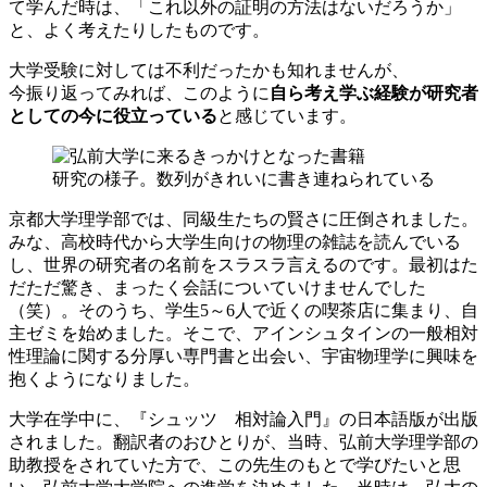
て学んだ時は、「これ以外の証明の方法はないだろうか」
と、よく考えたりしたものです。
大学受験に対しては不利だったかも知れませんが、
今振り返ってみれば、このように
自ら考え学ぶ経験が研究者
としての今に役立っている
と感じています。
研究の様子。数列がきれいに書き連ねられている
京都大学理学部では、同級生たちの賢さに圧倒されました。
みな、高校時代から大学生向けの物理の雑誌を読んでいる
し、世界の研究者の名前をスラスラ言えるのです。最初はた
だただ驚き、まったく会話についていけませんでした
（笑）。そのうち、学生5～6人で近くの喫茶店に集まり、自
主ゼミを始めました。そこで、アインシュタインの一般相対
性理論に関する分厚い専門書と出会い、宇宙物理学に興味を
抱くようになりました。
大学在学中に、『シュッツ 相対論入門』の日本語版が出版
されました。翻訳者のおひとりが、当時、弘前大学理学部の
助教授をされていた方で、この先生のもとで学びたいと思