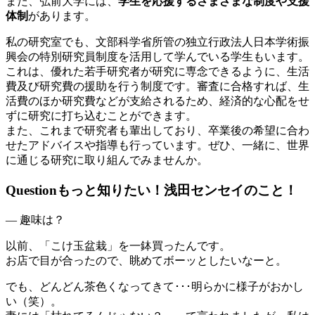
また、弘前大学には、
学生を応援するさまざまな制度や支援
体制
があります。
私の研究室でも、文部科学省所管の独立行政法人日本学術振
興会の特別研究員制度を活用して学んでいる学生もいます。
これは、優れた若手研究者が研究に専念できるように、生活
費及び研究費の援助を行う制度です。審査に合格すれば、生
活費のほか研究費などが支給されるため、経済的な心配をせ
ずに研究に打ち込むことができます。
また、これまで研究者も輩出しており、卒業後の希望に合わ
せたアドバイスや指導も行っています。ぜひ、一緒に、世界
に通じる研究に取り組んでみませんか。
Question
もっと知りたい！浅田センセイのこと！
― 趣味は？
以前、「こけ玉盆栽」を一鉢買ったんです。
お店で目が合ったので、眺めてボーッとしたいなーと。
でも、どんどん茶色くなってきて･･･明らかに様子がおかし
い（笑）。