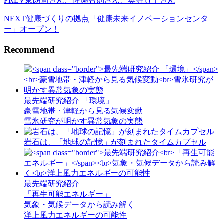
PREV
東朗周さん、佐瀬智則さん、奥寺真子さん
NEXT
健康づくりの拠点「健康未来イノベーションセンタ
ー」オープン！
Recommend
最先端研究紹介 「環境」
豪雪地帯・津軽から見る気候変動
雪氷研究が明かす異常気象の実態
岩石は、「地球の記憶」が刻まれたタイムカプセル
最先端研究紹介
「再生可能エネルギー」
気象・気候データから読み解く
洋上風力エネルギーの可能性