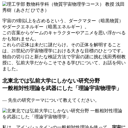
宇宙の9割以上を占めるという、ダークマター（暗黒物質）
やダークエネルギー（暗黒エネルギー）。
この言葉からゲームのキャラクターやアニメを思い浮かべる
かも知れません。
これらの正体は未だに謎だらけ。その正体を解明すること
は、21世紀の宇宙物理学における大きな目標のひとつです。
独自の切り口と新たな検証方法で宇宙の謎に挑む浅田秀樹教
授に、弘前大学だからこそできる学びについて、お話を伺い
ました。
北東北では弘前大学にしかない研究分野
一般相対性理論を武器にした「理論宇宙物理学」
― 先生の研究テーマについて教えてください。
私は、アインシュタインの一般相対性理論を使って、
宇宙に