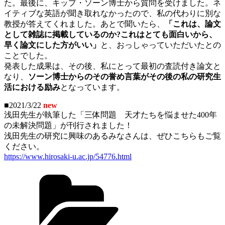
た。最後に、キップ・ソーン博士から質問を受けました。ネ
イティブな英語が聞き取れなかったので、私の代わりに別な
教授が答えてくれました。あとで聞いたら、
「これは、論文
として雑誌に掲載しているのか?これはとても面白いから、
早く論文にした方がいい」
と、おっしゃっていただいたとの
ことでした。
発表した成果は、その後、私にとって最初の査読付き論文と
なり、
ソーン博士からのその誉め言葉がその後の私の研究生
活における励み
となっています。
■2021/3/22
new
浅田先生が執筆した「三体問題 天才たちを悩ませた400年
の未解決問題」が刊行されました！
浅田先生の研究に興味のあるみなさんは、ぜひこちらもご覧
ください。
https://www.hirosaki-u.ac.jp/54776.html
カ
テ
ゴ
リ
ー