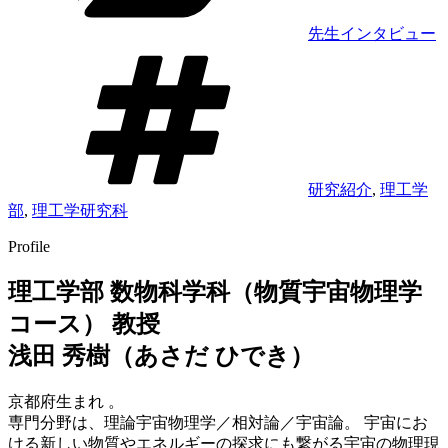
先生インタビュー
タ
グ
研究紹介
,
理工学
部
,
理工学研究科
Profile
理工学部 数物科学科（物質宇宙物理学
コース） 教授
浅田 秀樹（あさだ ひでき）
京都府生まれ 。
専門分野は、理論宇宙物理学／相対論／宇宙論。 宇宙にお
ける新しい物質やエネルギーの探求にも繋がる宇宙の物理現