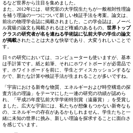
るなど世界から注目を集めました。
また、2012年には、研究室の大学院生たちが一般相対性理論
を補う理論の一つについて新しい検証手法を考案。論文は、
前出の物理学会誌に掲載されました。この学会誌は、ノーベ
ル賞級の論文も掲載されるほど権威のあるもの。
世界トップ
クラスの研究者が名を連ねる学術誌に弘前大学の学生の論文
が掲載
されたことは大きな快挙であり、大変うれしいことで
す。
日々の研究においては、コンピューターも使いますが、基本
は手計算です。紙と鉛筆、それにホワイトボードが必需品で
す。ホワイトボードを前に、学生とディスカッションするな
かで、新たな計算や検証手法が生まれることが多いですね。
「宇宙における新奇な物質、エネルギーおよび時空構造の探
査方法の理論」をテーマにした一連の研究の功績が認めら
れ、「平成25年度弘前大学学術特別賞（遠藤賞）」を受賞し
ました。広大な宇宙には、私たちが想像もつかない新奇なも
の、エネルギーの存在があるかもしれません。学生たちと一
緒に未知の世界に挑み、新しい理論を探求することに面白さ
を感じています。