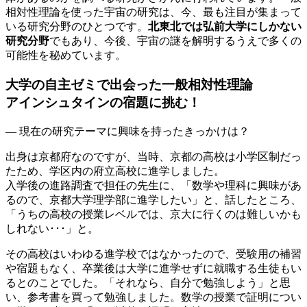
相対性理論を使った宇宙の研究は、今、最も注目が集まって
いる研究分野のひとつです。
北東北では弘前大学にしかない
研究分野
でもあり、今後、宇宙の謎を解明するうえで多くの
可能性を秘めています。
大学の自主ゼミで出会った一般相対性理論
アインシュタインの宿題に挑む！
― 現在の研究テーマに興味を持ったきっかけは？
出身は京都府なのですが、当時、京都の高校は小学区制だっ
たため、学区内の府立高校に進学しました。
入学後の進路調査で担任の先生に、「数学や理科に興味があ
るので、京都大学理学部に進学したい」と、話したところ、
「うちの高校の授業レベルでは、京大に行くのは難しいかも
しれない･･･」と。
その高校はいわゆる進学校ではなかったので、受験用の補習
や宿題もなく、卒業後は大学に進学せずに就職する生徒もい
るとのことでした。「それなら、自分で勉強しよう」と思
い、参考書を買って勉強しました。数学の授業で証明につい