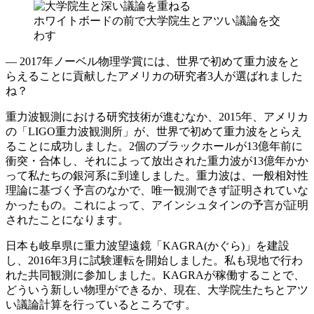
ホワイトボードの前で大学院生とアツい議論を交
わす
― 2017年ノーベル物理学賞には、世界で初めて重力波をと
らえることに貢献したアメリカの研究者3人が選ばれました
ね？
重力波観測における研究技術が進むなか、2015年、アメリカ
の「LIGO重力波観測所」が、世界で初めて重力波をとらえ
ることに成功しました。2個のブラックホールが13億年前に
衝突・合体し、それによって放出された重力波が13億年かか
って私たちの銀河系に到達しました。重力波は、一般相対性
理論に基づく予言のなかで、唯一観測できず証明されていな
かったもの。これによって、アインシュタインの予言が証明
されたことになります。
日本も岐阜県に重力波望遠鏡「KAGRA(かぐら)」を建設
し、2016年3月に試験運転を開始しました。私も現地で行わ
れた共同観測に参加しました。KAGRAが稼働することで、
どういう新しい物理ができるか、現在、大学院生たちとアツ
い議論計算を行っているところです。