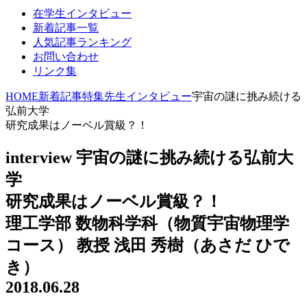
在学生インタビュー
新着記事一覧
人気記事ランキング
お問い合わせ
リンク集
HOME
新着記事
特集
先生インタビュー
宇宙の謎に挑み続ける
弘前大学
研究成果はノーベル賞級？！
interview
宇宙の謎に挑み続ける弘前大
学
研究成果はノーベル賞級？！
理工学部 数物科学科（物質宇宙物理学
コース） 教授
浅田 秀樹（あさだ ひで
き）
2018.06.28