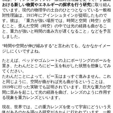
おける新しい物質やエネルギーの探求を行う研究
に取り組ん
でいます。現代の物理学の土台のひとつとなっている一般相
対性理論は、1915年にアインシュタインが提唱したもので
す。彼は、「重力が強い場所では、時間と空間（時空）が歪
むこと、歪んだ空間（時空）の中では光の経路も曲がるこ
と、重力が強いと時間の進み方が遅くなること」などを予言
しました。
“時間や空間が伸び縮みする”と言われても、なかなかイメー
ジしにくいですよね。
たとえば、ベッドやゴムシートの上にボーリングのボールを
置き、たわんだところにビー玉を転がした状態を想像してみ
てください。
たわんだことによって、ビー玉はまっすぐ進みません。これ
と同じように、空間が曲がれば光も曲がるということは、
1919年に行った実験でも証明されています。巨大な重力が空
間に歪みを起こして光の経路を曲げ、レンズのように作用す
る現象を重力レンズといいます。
現在、世界では、この重力レンズを使って宇宙にどういう天
体があるのかを調べる研究がさかんに行われています。一般