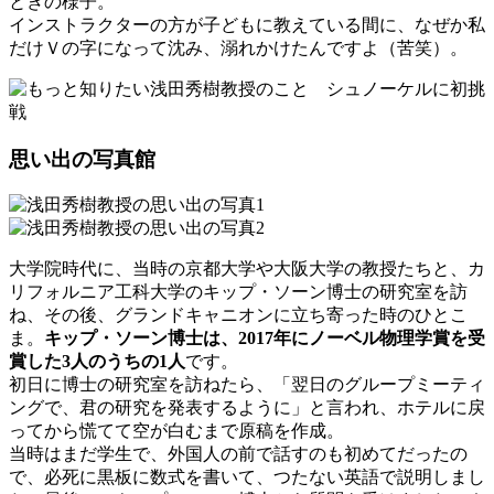
ときの様子。
インストラクターの方が子どもに教えている間に、なぜか私
だけＶの字になって沈み、溺れかけたんですよ（苦笑）。
思い出の写真館
大学院時代に、当時の京都大学や大阪大学の教授たちと、カ
リフォルニア工科大学のキップ・ソーン博士の研究室を訪
ね、その後、グランドキャニオンに立ち寄った時のひとこ
ま。
キップ・ソーン博士は、2017年にノーベル物理学賞を受
賞した3人のうちの1人
です。
初日に博士の研究室を訪ねたら、「翌日のグループミーティ
ングで、君の研究を発表するように」と言われ、ホテルに戻
ってから慌てて空が白むまで原稿を作成。
当時はまだ学生で、外国人の前で話すのも初めてだったの
で、必死に黒板に数式を書いて、つたない英語で説明しまし