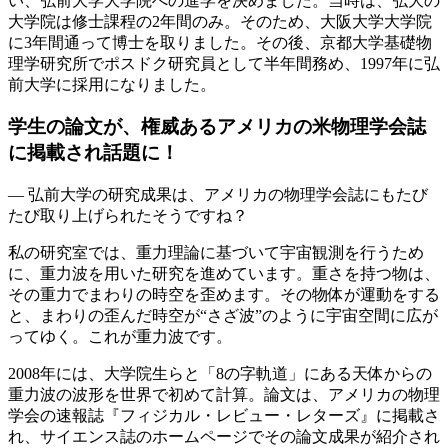
い、弘前大学大学院への進学を決めました。当時は、弘大の
大学院は修士課程の2年間のみ。そのため、大阪大学大学院
に3年間通って博士を取りました。その後、京都大学基礎物
理学研究所でポスドク研究員として半年間務め、1997年に弘
前大学に採用になりました。
学生の論文が、権威あるアメリカの米物理学会誌
に掲載され話題に！
― 弘前大学の研究成果は、アメリカの物理学会誌にもたび
たび取り上げられたそうですね？
私の研究室では、重力理論に基づいて宇宙観測を行うため
に、重力波を用いた研究を進めています。重さを持つ物は、
その重力でまわりの時空を歪めます。その物体が運動をする
と、まわりの歪んだ時空が“さざ波”のように宇宙空間に広が
ってゆく。これが重力波です。
2008年には、大学院生らと「8の字軌道」にある天体からの
重力波の波形を世界で初めて計算。論文は、アメリカの物理
学会の速報誌『フィジカル・レビュー・レターズ』に掲載さ
れ、サイエンス誌のホームページでその論文成果が紹介され