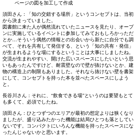
ページの図を加工して作成
須田さん
：「知の交錯する場所」というコンセプトは、当初
から決まっていました。
図書館に来た人が偶然流れていたニュースを見たり、オープ
ンに実施しているイベントに参加してみておもしろかっただ
とか…そういう偶然の情報との出会いから新たに自分でも調
べて、それを共有して発信する、という「知の共有・発信」
が生まれるような場にするということは大事にしましたね。
交流が生まれやすい、開けた広いスペースにしたいという思
いもあったんですけど、耐震壁なので壁が抜けないとか、建
物の構造上の制限もありました。それなら抜けない壁を書架
にして、コンセプトを持った本を並べたスペースにしよう
と。
長谷川さん
：それに、“飲食できる場”というのは要望もとて
も多くて、必須でしたね。
須田さん
：ひとつずつのエリアが最初の想定よりは狭くなり
ましたが、盛り込みたかった機能は結局ひとつも落としてい
ないです。コンパクトにいろんな機能を持ったスペースにな
ったんじゃないかと思います。