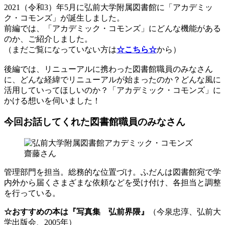
2021（令和3）年5月に弘前大学附属図書館に「アカデミッ
ク・コモンズ」が誕生しました。
前編では、「アカデミック・コモンズ」にどんな機能がある
のか、ご紹介しました。
（まだご覧になっていない方は
☆こちら☆
から）
後編では、リニューアルに携わった図書館職員のみなさん
に、どんな経緯でリニューアルが始まったのか？どんな風に
活用していってほしいのか？「アカデミック・コモンズ」に
かける想いを伺いました！
今回お話してくれた図書館職員のみなさん
齋藤さん
管理部門を担当。総務的な位置づけ。ふだんは図書館宛で学
内外から届くさまざまな依頼などを受け付け、各担当と調整
を行っている。
☆おすすめの本は『写真集 弘前界隈』
（今泉忠淳、弘前大
学出版会、2005年）