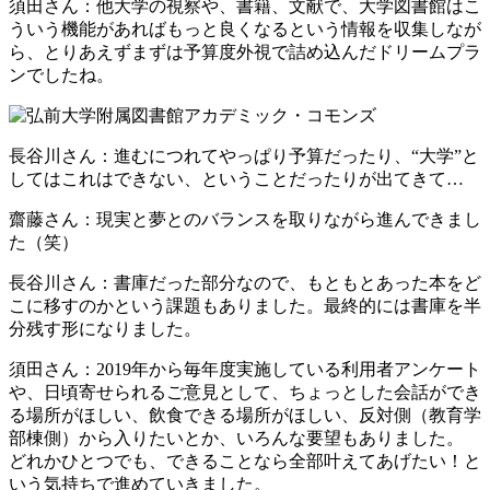
須田さん
：他大学の視察や、書籍、文献で、大学図書館はこ
ういう機能があればもっと良くなるという情報を収集しなが
ら、とりあえずまずは予算度外視で詰め込んだドリームプラ
ンでしたね。
長谷川さん
：進むにつれてやっぱり予算だったり、“大学”と
してはこれはできない、ということだったりが出てきて…
齋藤さん
：現実と夢とのバランスを取りながら進んできまし
た（笑）
長谷川さん
：書庫だった部分なので、もともとあった本をど
こに移すのかという課題もありました。最終的には書庫を半
分残す形になりました。
須田さん
：2019年から毎年度実施している利用者アンケート
や、日頃寄せられるご意見として、ちょっとした会話ができ
る場所がほしい、飲食できる場所がほしい、反対側（教育学
部棟側）から入りたいとか、いろんな要望もありました。
どれかひとつでも、できることなら全部叶えてあげたい！と
いう気持ちで進めていきました。