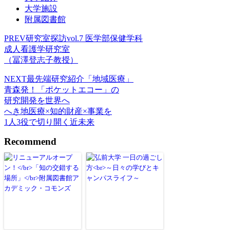
大学施設
附属図書館
PREV
研究室探訪vol.7 医学部保健学科
成人看護学研究室
（冨澤登志子教授）
NEXT
最先端研究紹介「地域医療」
青森発！「ポケットエコー」の
研究開発を世界へ
へき地医療×知的財産×事業を
1人3役で切り開く近未来
Recommend