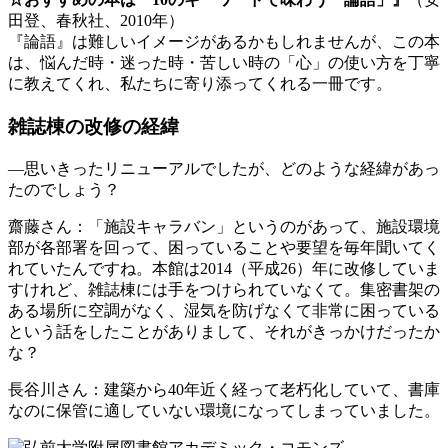
田登、春秋社、2010年）
『論語』は難しいイメージがあるかもしれませんが、この本
は、悩んだ時・迷った時・苦しい時の「心」の使い方を丁寧
に教えてくれ、私たちに寄り添ってくれる一冊です。
雑誌棟の改修の経緯
―思いきったリニューアルでしたが、どのような経緯があっ
たのでしょう？
齋藤さん
：「施設キャラバン」というのがあって、施設環境
部が各部署を回って、困っていることや要望を毎年聞いてく
れていたんですね。本館は2014（平成26）年に改修していま
すけれど、雑誌棟には手をつけられていなくて。集密書架の
ある場所に空調がなく、湿気を防げなくて非常に困っている
という話をしたことがありまして、それがきっかけだったか
な？
長谷川さん
：建築から40年近く経って老朽化していて、書庫
なのに保管に適していない環境になってしまっていました。