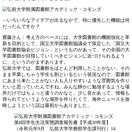
―いろいろなアイデアが出るなかで、特に優先した機能は何
だったんですか？
齋藤さん
：考え方のベースには、大学図書館の機能強化と革
新を目的として、国立大学図書館協議会で策定した「国立大
学図書館協会ビジョン」というものがあって、その全国の大
学図書館が目指していくべきビジョンに近づけられるよう
に、というのがまずあります。
弘前大学では、図書館をほとんど利用したことがない、その
まま卒業しちゃう学生も割といるという状況なので、図書館
にあまり来たことがない人も入りやすいような雰囲気を作り
たいと思っていたんですね。みんな静かに勉強するような場
所だけではちょっと違うのかなと。少し音があって、情報も
得られてというような場所を作りたくて、海外ニュースを放
映しようという話は最初からありました。
第8回学生生活実態調査報告書【平成30年度】
（令和元年9月 弘前大学学務部学生課刊行）14