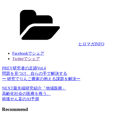
カ
テ
ゴ
リ
ー
ヒロマガINFO
Facebookでシェア
Twitterでシェア
PREV
研究者の足跡Vol.4
問題を見つけ、自らの手で解決する
ー 研究でりんご農家の抱える課題を解決ー
NEXT
最先端研究紹介「地域医療」
高齢化社会の医療を救う、
術後せん妄のAI予測
Recommend