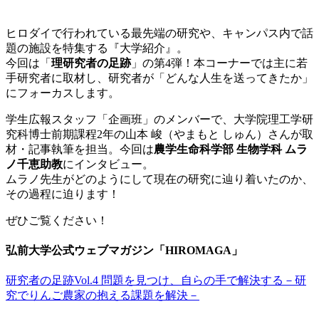
ヒロダイで行われている最先端の研究や、キャンパス内で話
題の施設を特集する『大学紹介』。
今回は「
理研究者の足跡
」の第4弾！本コーナーでは主に若
手研究者に取材し、研究者が「どんな人生を送ってきたか」
にフォーカスします。
学生広報スタッフ「企画班」のメンバーで、大学院理工学研
究科博士前期課程2年の山本 峻（やまもと しゅん）さんが取
材・記事執筆を担当。今回は
農学生命科学部 生物学科 ムラ
ノ千恵助教
にインタビュー。
ムラノ先生がどのようにして現在の研究に辿り着いたのか、
その過程に迫ります！
ぜひご覧ください！
弘前大学公式ウェブマガジン「HIROMAGA」
研究者の足跡Vol.4 問題を見つけ、自らの手で解決する－研
究でりんご農家の抱える課題を解決－