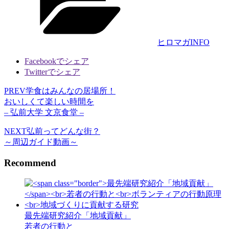
リ
ー
ヒロマガINFO
Facebookでシェア
Twitterでシェア
PREV
学食はみんなの居場所！
おいしくて楽しい時間を
– 弘前大学 文京食堂 –
NEXT
弘前ってどんな街？
～周辺ガイド動画～
Recommend
最先端研究紹介「地域貢献」
若者の行動と