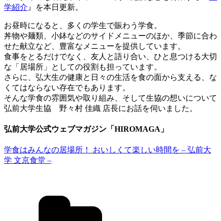
学紹介
』を本日更新。
お昼時になると、多くの学生で賑わう学食。
丼物や麺類、小鉢などのサイドメニューのほか、季節に合わ
せた献立など、豊富なメニューを提供しています。
食事をとるだけでなく、友人と語り合い、ひと息つける大切
な「居場所」としての役割も担っています。
さらに、弘大生の健康と日々の生活を食の面から支える、な
くてはならない存在でもあります。
そんな学食の雰囲気や取り組み、そして生協の想いについて
弘前大学生協 野々村 佳織 店長にお話を伺いました。
弘前大学公式ウェブマガジン「HIROMAGA」
学食はみんなの居場所！ おいしくて楽しい時間を – 弘前大
学 文京食堂 –
カ
テ
ゴ