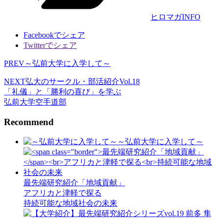
ヒロマガINFO
Facebookでシェア
Twitterでシェア
PREV
～弘前大学に入学して～
NEXT
弘大のサークル・部活紹介Vol.18
「礼儀」と「勝利の喜び」を学ぶ
弘前大学空手道部
Recommend
～弘前大学に入学して～
最先端研究紹介「地域貢献」
アフリカと津軽で探る
持続可能な地域社会の未来