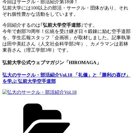
今回はサークル・部活紹介第18弾！
弘前大学には100以上の部活・サークル・団体があり、それ
ぞれ個性豊かな活動をしています。
今回紹介するのは｢
弘前大学空手道部
｣です。
今年で創部70周年！伝統を受け継ぎ日々鍛錬に励む空手道部
を、学生広報スタッフ「企画班」が取材しました。記事執筆
は田中美紅さん（人文社会科学部2年）、カメラマンは若林
東吾さん（理工学部3年）です。
弘前大学公式ウェブマガジン「HIROMAGA」
弘大のサークル・部活紹介Vol.18 「礼儀」と「勝利の喜び」
を学ぶ 弘前大学空手道部
カ
テ
ゴ
リ
ー