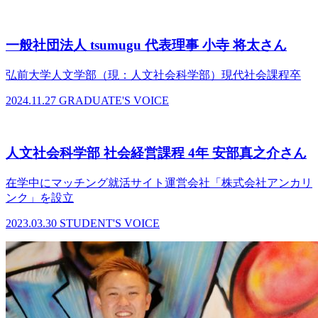
一般社団法人 tsumugu 代表理事 小寺 将太さん
弘前大学人文学部（現：人文社会科学部）現代社会課程卒
2024.11.27
GRADUATE'S VOICE
人文社会科学部 社会経営課程 4年 安部真之介さん
在学中にマッチング就活サイト運営会社「株式会社アンカリ
ンク」を設立
2023.03.30
STUDENT'S VOICE