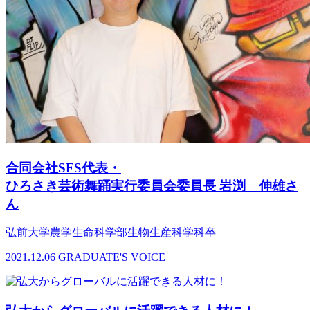
合同会社SFS代表・
ひろさき芸術舞踊実行委員会委員長 岩渕 伸雄さ
ん
弘前大学農学生命科学部生物生産科学科卒
2021.12.06
GRADUATE'S VOICE