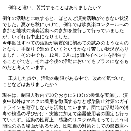
― 例年と違い、苦労することはありましたか？
例年の活動と比較すると、ほとんど演奏活動ができない状況
でした。夏から秋にかけて、例年では吹奏楽コンクールへの
参加と地域の演奏活動への参加を並行して行っていました
が、いずれも中止になりました。
今年度はすべての活動が実質的に初めての試みのようなもの
となり、手探りで進めていくというかなり苦しい状況があり
ました。その中でも、12月、3月には団内イベントを開催す
ることができ、それは今後の活動においてもプラスになるも
のだと考えています。
― 工夫した点や、活動の制限がある中で、改めて気づいた
ことなどはありましたか？
現在は、制限人数内で30分おきに5-10分の換気を実施し、演
奏中以外はマスクの着用を徹底するなど感染防止対策のガイ
ドラインを遵守しながら活動しています。団では活動時の消
毒や検温の呼びかけ・実施に加えて楽器使用者の固定も行っ
ています。活動の性質上、感染のリスクが高まってしまう可
能性のある場面があるため、団独自の対策としての楽器庫へ