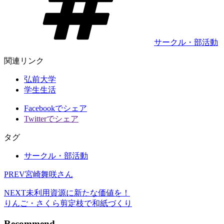
サークル・部活動
関連リンク
弘前大学
学生生活
Facebookでシェア
Twitterでシェア
タグ
サークル・部活動
PREV
宮崎舞咲さん
NEXT
未利用資源に新たな価値を！
りんご・さくら剪定枝で和紙づくり
Recommend