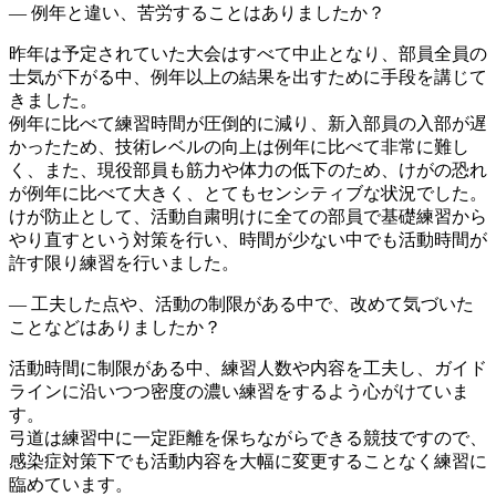
― 例年と違い、苦労することはありましたか？
昨年は予定されていた大会はすべて中止となり、部員全員の
士気が下がる中、例年以上の結果を出すために手段を講じて
きました。
例年に比べて練習時間が圧倒的に減り、新入部員の入部が遅
かったため、技術レベルの向上は例年に比べて非常に難し
く、また、現役部員も筋力や体力の低下のため、けがの恐れ
が例年に比べて大きく、とてもセンシティブな状況でした。
けが防止として、活動自粛明けに全ての部員で基礎練習から
やり直すという対策を行い、時間が少ない中でも活動時間が
許す限り練習を行いました。
― 工夫した点や、活動の制限がある中で、改めて気づいた
ことなどはありましたか？
活動時間に制限がある中、練習人数や内容を工夫し、ガイド
ラインに沿いつつ密度の濃い練習をするよう心がけていま
す。
弓道は練習中に一定距離を保ちながらできる競技ですので、
感染症対策下でも活動内容を大幅に変更することなく練習に
臨めています。