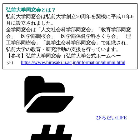
弘前大学同窓会とは？
弘前大学同窓会は弘前大学創立50周年を契機に平成11年6
月に設立されました。
全学同窓会は「人文社会科学部同窓会」「教育学部同窓
会」「医学部鵬桜会」「医学部保健学科さくら会」「理
工学部同樹会」「農学生命科学部同窓会」で組織され、
弘前大学の教育・研究活動の支援を行っています。
【参考】弘前大学同窓会（弘前大学公式ホームペー
ジ）
https://www.hirosaki-u.ac.jp/information/alumni.html
カ
テ
ゴ
リ
ー
ひろだいLIFE
タ
グ