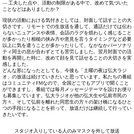
― 工夫した点や、活動の制限がある中で、改めて気づいた
ことなどはありましたか？
現状の活動における気付きとしては、対面して話すことの大
切さです。リモートでの生放送を通して、通話だけでは伝わ
らないニュアンスや表情、会話のラグを煩わしく感じること
が多かったり相槌の挟み方や意見を言うタイミングなど必要
以上に気を遣うことが多かったりして、なかなかパーソナリ
ティ同士の息が合わずとても苦労しました。翌月対面での活
動を再開した時に、改めて顔を見て話せることの大切さを実
感しました。
どんな形になったとしても、今後も「土曜の夜は弘大ラジ
オ」の放送は続けていきたいと思っています。私たちの番組
はコミュニティFMなので、全国どこでもアプリで聞くこと
ができますし、番組では毎月メッセージテーマを設けお便り
も募集しています。弘大ラジオが他の弘大生や弘前市民の
方々、そして弘前を離れた同窓生の方々の架け橋になるひと
つの手段になることを祈って、放送だけは継続して行ってい
きたいです。
スタジオ入りしている人のみマスクを外して放送