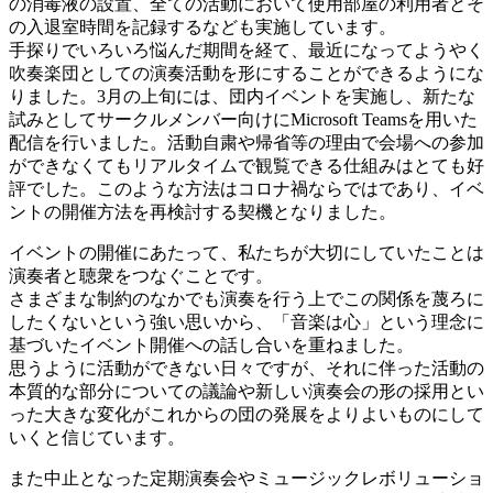
の消毒液の設置、全ての活動において使用部屋の利用者とそ
の入退室時間を記録するなども実施しています。
手探りでいろいろ悩んだ期間を経て、最近になってようやく
吹奏楽団としての演奏活動を形にすることができるようにな
りました。3月の上旬には、団内イベントを実施し、新たな
試みとしてサークルメンバー向けにMicrosoft Teamsを用いた
配信を行いました。活動自粛や帰省等の理由で会場への参加
ができなくてもリアルタイムで観覧できる仕組みはとても好
評でした。このような方法はコロナ禍ならではであり、イベ
ントの開催方法を再検討する契機となりました。
イベントの開催にあたって、私たちが大切にしていたことは
演奏者と聴衆をつなぐことです。
さまざまな制約のなかでも演奏を行う上でこの関係を蔑ろに
したくないという強い思いから、「音楽は心」という理念に
基づいたイベント開催への話し合いを重ねました。
思うように活動ができない日々ですが、それに伴った活動の
本質的な部分についての議論や新しい演奏会の形の採用とい
った大きな変化がこれからの団の発展をよりよいものにして
いくと信じています。
また中止となった定期演奏会やミュージックレボリューショ