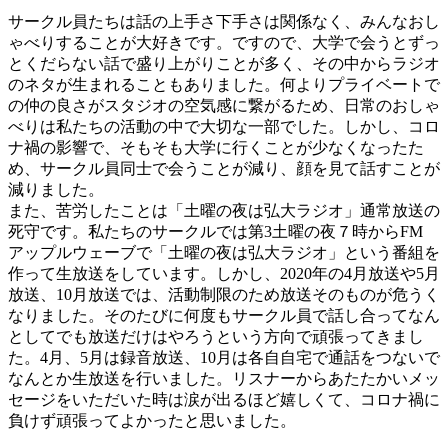
サークル員たちは話の上手さ下手さは関係なく、みんなおし
ゃべりすることが大好きです。ですので、大学で会うとずっ
とくだらない話で盛り上がりことが多く、その中からラジオ
のネタが生まれることもありました。何よりプライベートで
の仲の良さがスタジオの空気感に繋がるため、日常のおしゃ
べりは私たちの活動の中で大切な一部でした。しかし、コロ
ナ禍の影響で、そもそも大学に行くことが少なくなったた
め、サークル員同士で会うことが減り、顔を見て話すことが
減りました。
また、苦労したことは「土曜の夜は弘大ラジオ」通常放送の
死守です。私たちのサークルでは第3土曜の夜７時からFM
アップルウェーブで「土曜の夜は弘大ラジオ」という番組を
作って生放送をしています。しかし、2020年の4月放送や5月
放送、10月放送では、活動制限のため放送そのものが危うく
なりました。そのたびに何度もサークル員で話し合ってなん
としてでも放送だけはやろうという方向で頑張ってきまし
た。4月、5月は録音放送、10月は各自自宅で通話をつないで
なんとか生放送を行いました。リスナーからあたたかいメッ
セージをいただいた時は涙が出るほど嬉しくて、コロナ禍に
負けず頑張ってよかったと思いました。