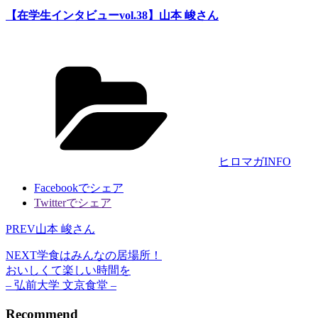
【在学生インタビューvol.38】山本 峻さん
カ
テ
ゴ
リ
ー
ヒロマガINFO
Facebookでシェア
Twitterでシェア
PREV
山本 峻さん
NEXT
学食はみんなの居場所！
おいしくて楽しい時間を
– 弘前大学 文京食堂 –
Recommend