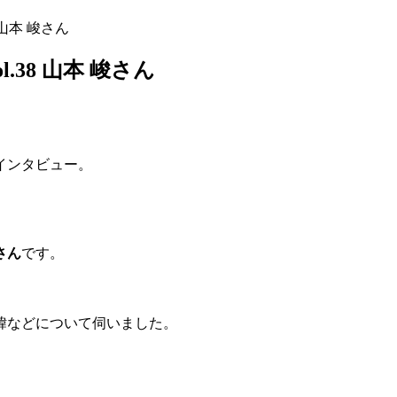
 山本 峻さん
.38 山本 峻さん
インタビュー。
さん
です。
緯などについて伺いました。