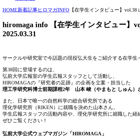
HOME
新着記事
ヒロマガINFO
【在学生インタビュー】vol.38
hiromaga info
【在学生インタビュー】vol
2025.03.31
サークルや研究室で今話題の現役弘大生をご紹介する在学生
第38回に登場するのは、
弘前大学広報室の学生広報スタッフとして活動し、
HIROMAGAの『研究者の足跡』の企画を立案・担当した
理工学研究科博士前期課程2年 山本 峻（やまもと しゅん）
また、日本で唯一の自然科学の総合研究所である
理化学研究所（RIKEN）に就職を決めた山本さん。
学生広報スタッフの活動内容や、理化学研究所に就職した経
ぜひご覧ください！
弘前大学公式ウェブマガジン「HIROMAGA」