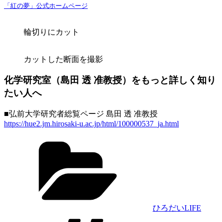
「紅の夢」公式ホームページ
輪切りにカット
カットした断面を撮影
化学研究室（島田 透 准教授）をもっと詳しく知り
たい人へ
■弘前大学研究者総覧ページ 島田 透 准教授
https://hue2.jm.hirosaki-u.ac.jp/html/100000537_ja.html
カ
テ
ゴ
リ
ー
ひろだいLIFE
タ