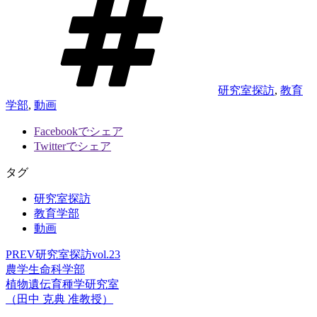
グ
研究室探訪
,
教育
学部
,
動画
Facebookでシェア
Twitterでシェア
タグ
研究室探訪
教育学部
動画
PREV
研究室探訪vol.23
農学生命科学部
植物遺伝育種学研究室
（田中 克典 准教授）