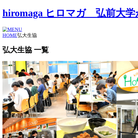
hiromaga ヒロマガ 弘
HOME
弘大生協
弘大生協 一覧