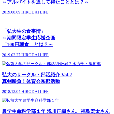
～アルバイトを通して得たこととは？～
2019.08.09
HIRODAI LIFE
「弘大生の食事情」
～期間限定学生応援企画
「100円朝食」とは？～
2019.02.27
HIRODAI LIFE
弘大のサークル・部活紹介 Vol.2
真剣勝負！体育会系部活動
2018.12.04
HIRODAI LIFE
農学生命科学部１年 浅川正樹さん、福島宏太さん