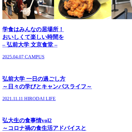
学食はみんなの居場所！
おいしくて楽しい時間を
– 弘前大学 文京食堂 –
2025.04.07
CAMPUS
弘前大学 一日の過ごし方
～日々の学びとキャンパスライフ～
2021.11.11
HIRODAI LIFE
弘大生の食事情vol2
～コロナ禍の食生活アドバイスと