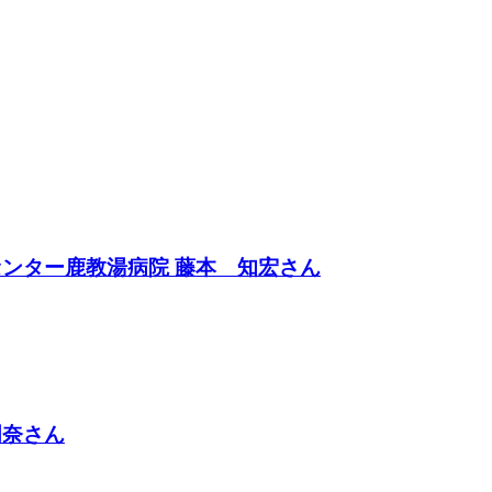
ンター鹿教湯病院 藤本 知宏さん
明奈さん