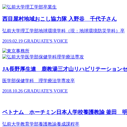
西目屋村地域おこし協力隊 入野谷 千代子さん
弘前大学理工学部地球環境学科（現：地球環境防災学科）卒
2019.02.19
GRADUATE'S VOICE
JA長野厚生連 鹿教湯三才山リハビリテーションセ
医学部保健学科 理学療法学専攻卒
2018.10.26
GRADUATE'S VOICE
ベトナム ホーチミン日本人学校養護教諭 釜田 
弘前大学教育学部養護教諭養成課程卒