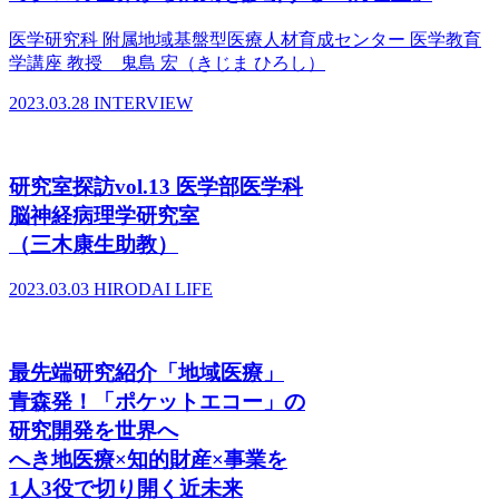
医学研究科 附属地域基盤型医療人材育成センター 医学教育
学講座 教授 鬼島 宏（きじま ひろし）
2023.03.28
INTERVIEW
研究室探訪vol.13 医学部医学科
脳神経病理学研究室
（三木康生助教）
2023.03.03
HIRODAI LIFE
最先端研究紹介「地域医療」
青森発！「ポケットエコー」の
研究開発を世界へ
へき地医療×知的財産×事業を
1人3役で切り開く近未来