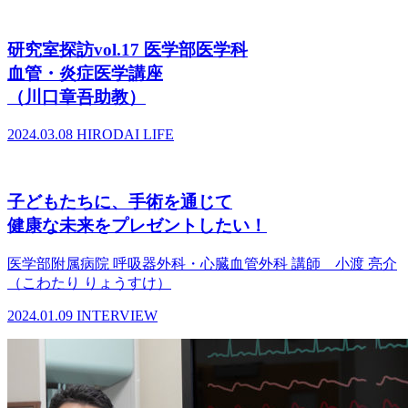
研究室探訪vol.17 医学部医学科
血管・炎症医学講座
（川口章吾助教）
2024.03.08
HIRODAI LIFE
子どもたちに、手術を通じて
健康な未来をプレゼントしたい！
医学部附属病院 呼吸器外科・心臓血管外科 講師 小渡 亮介
（こわたり りょうすけ）
2024.01.09
INTERVIEW