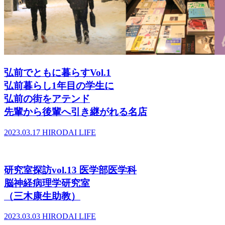
弘前でともに暮らすVol.1
弘前暮らし1年目の学生に
弘前の街をアテンド
先輩から後輩へ引き継がれる名店
2023.03.17
HIRODAI LIFE
研究室探訪vol.13 医学部医学科
脳神経病理学研究室
（三木康生助教）
2023.03.03
HIRODAI LIFE