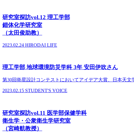
研究室探訪vol.12 理工学部
錯体化学研究室
（太田俊助教）
2023.02.24
HIRODAI LIFE
理工学部 地球環境防災学科 3年 安田伊吹さん
第30回衛星設計コンテストにおいてアイデア大賞、日本天文
2023.02.15
STUDENT'S VOICE
研究室探訪vol.11 医学部保健学科
衛生学・公衆衛生学研究室
（宮崎航教授）