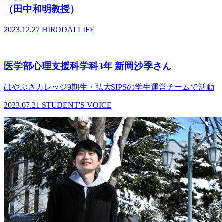
（田中和明教授）
2023.12.27
HIRODAI LIFE
医学部心理支援科学科3年 新岡沙季さん
はやぶさカレッジ9期生・弘大SIPSの学生運営チームで活動
2023.07.21
STUDENT'S VOICE