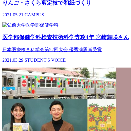
りんご・さくら剪定枝で和紙づくり
2021.05.21
CAMPUS
医学部保健学科検査技術科学専攻4年 宮崎舞咲さん
日本医療検査科学会第52回大会 優秀演題賞受賞
2021.03.29
STUDENT'S VOICE