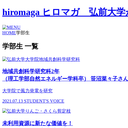
hiromaga ヒロマガ 弘
HOME
学部生
学部生 一覧
地域共創科学研究科2年
（理工学部自然エネルギー学科卒） 笹沼菜々子さ
大学院で風力発電を研究
2021.07.13
STUDENT'S VOICE
未利用資源に新たな価値を！