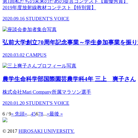
第1回私たちの未来のための提言コンテスト【最優秀賞】
2019年度放射線教材コンテスト【特別賞】
2020.09.16
STUDENT'S VOICE
弘前大学創立70周年記念事業～学生参加事業を振
2020.03.02
CAMPUS
農学生命科学部国際園芸農学科4年 三上 爽子さん
株式会社Mari Company所属マラソン選手
2020.01.20
STUDENT'S VOICE
6 / 9
« 先頭
«
...
4
5
6
7
8
...
»
最後 »
© 2017
HIROSAKI UNIVERSITY.