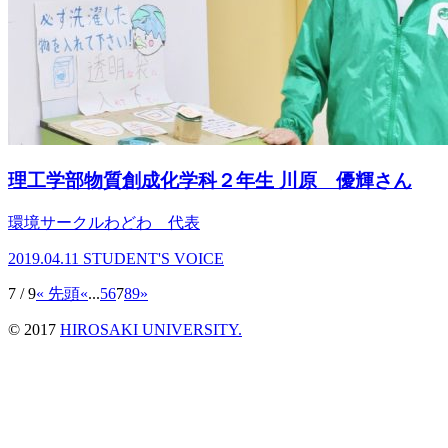
理工学部物質創成化学科２年生 川原 優輝さん
環境サークルわどわ 代表
2019.04.11
STUDENT'S VOICE
7 / 9
« 先頭
«
...
5
6
7
8
9
»
© 2017
HIROSAKI UNIVERSITY.